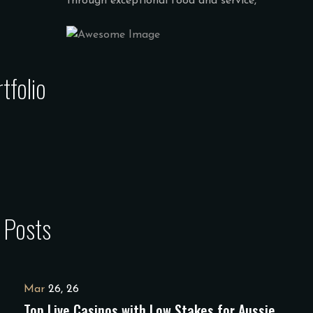
through exceptional food and service,
tfolio
 Posts
Mar
26, 26
Top Live Casinos with Low Stakes for Aussie