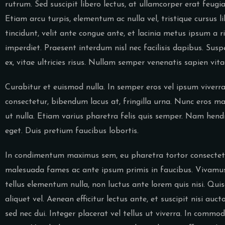
rutrum. Sed suscipit libero lectus, at ullamcorper erat feugi
Etiam arcu turpis, elementum ac nulla vel, tristique cursus l
tincidunt, velit ante congue ante, et lacinia metus ipsum a r
imperdiet. Praesent interdum nisl nec facilisis dapibus. Susp
ex, vitae ultricies risus. Nullam semper venenatis sapien vit
Curabitur et euismod nulla. In semper eros vel ipsum viver
consectetur, bibendum lacus at, fringilla urna. Nunc eros ma
ut nulla. Etiam varius pharetra felis quis semper. Nam hend
eget. Duis pretium faucibus lobortis.
In condimentum maximus sem, eu pharetra tortor consectetu
malesuada fames ac ante ipsum primis in faucibus. Vivamus d
tellus elementum nulla, non luctus ante lorem quis nisi. Qui
aliquet vel. Aenean efficitur lectus ante, et suscipit nisi au
sed nec dui. Integer placerat vel tellus ut viverra. In commod