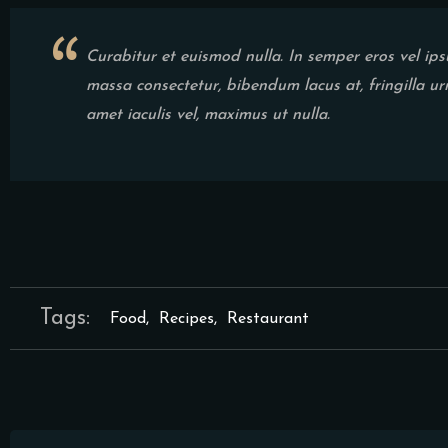
Curabitur et euismod nulla. In semper eros vel ip
massa consectetur, bibendum lacus at, fringilla u
amet iaculis vel, maximus ut nulla.
Tags:
Food
,
Recipes
,
Restaurant