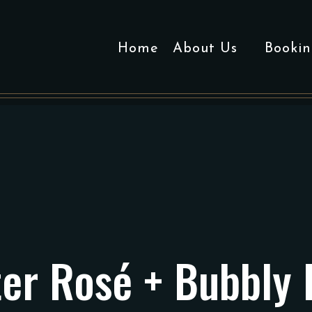
Home
About Us
Bookin
r Rosé + Bubbly R