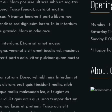
Openin
at eu. Nam posuere ultrices nibh ut sagittis.
ibero. Fusce feugiat, justo at mattis
isus. Vivamus hendrerit porta libero nec
endisse sed dignissim lorem. In in interdum
Monday - Fr
ae gravida. Nam in odio arcu.
Saturday 11
Sunday 11:0
ra interdum. Etiam sit amet massa
* Happy hou
gna, venenatis sit amet iaculis vel, maximus
rerit porta odio, vitae pulvinar quam auctor
About 
r rutrum. Donec vel nibh nisi. Interdum et
ictum, erat quis tincidunt mollis, nibh
sque mollis malesuada leo, a feugiat ex
ctor id. Ut quis arcu quis urna tempor dictum
o nec lacus et pretium. Fusce quis elit