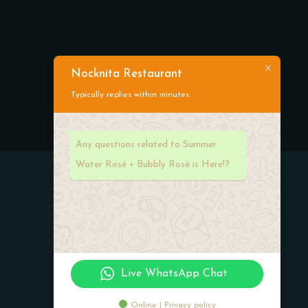
Nocknita Restaurant
Typically replies within minutes
Any questions related to Summer
Water Rosé + Bubbly Rosé is Here!?
Working Hours
Live WhatsApp Chat
Monday-Friday:
Online | Privacy policy