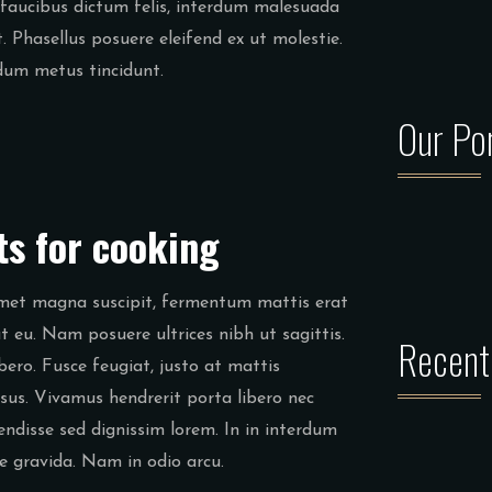
n faucibus dictum felis, interdum malesuada
it. Phasellus posuere eleifend ex ut molestie.
ndum metus tincidunt.
Our Por
ts for cooking
t amet magna suscipit, fermentum mattis erat
at eu. Nam posuere ultrices nibh ut sagittis.
Recent
ibero. Fusce feugiat, justo at mattis
isus. Vivamus hendrerit porta libero nec
endisse sed dignissim lorem. In in interdum
ae gravida. Nam in odio arcu.