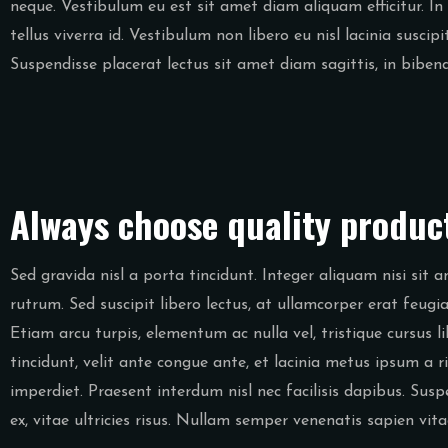
neque. Vestibulum eu est sit amet diam aliquam efficitur. I
tellus viverra id. Vestibulum non libero eu nisl lacinia suscip
Suspendisse placerat lectus sit amet diam sagittis, in bibe
Always choose quality produc
Sed gravida nisl a porta tincidunt. Integer aliquam nisi si
rutrum. Sed suscipit libero lectus, at ullamcorper erat feugi
Etiam arcu turpis, elementum ac nulla vel, tristique cursus l
tincidunt, velit ante congue ante, et lacinia metus ipsum a r
imperdiet. Praesent interdum nisl nec facilisis dapibus. Susp
ex, vitae ultricies risus. Nullam semper venenatis sapien vit