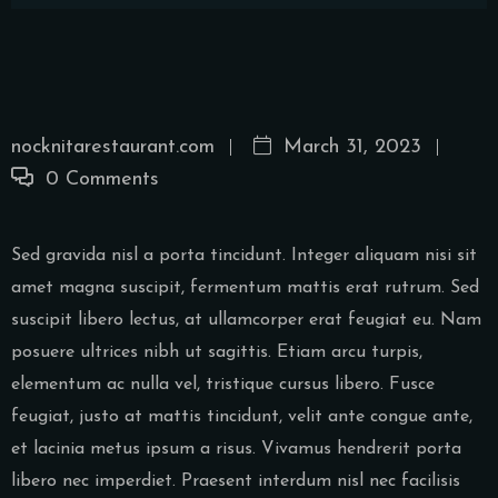
nocknitarestaurant.com
March 31, 2023
0 Comments
Sed gravida nisl a porta tincidunt. Integer aliquam nisi sit
amet magna suscipit, fermentum mattis erat rutrum. Sed
suscipit libero lectus, at ullamcorper erat feugiat eu. Nam
posuere ultrices nibh ut sagittis. Etiam arcu turpis,
elementum ac nulla vel, tristique cursus libero. Fusce
feugiat, justo at mattis tincidunt, velit ante congue ante,
et lacinia metus ipsum a risus. Vivamus hendrerit porta
libero nec imperdiet. Praesent interdum nisl nec facilisis