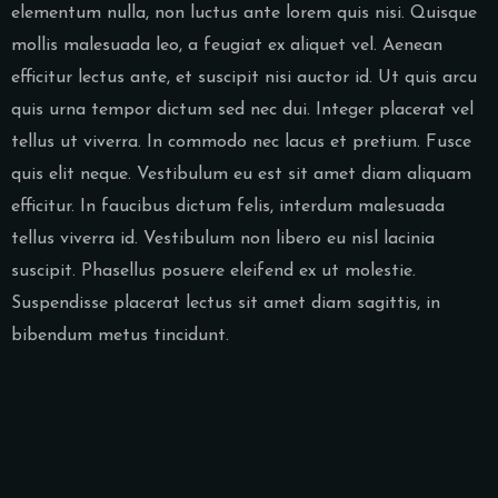
elementum nulla, non luctus ante lorem quis nisi. Quisque
mollis malesuada leo, a feugiat ex aliquet vel. Aenean
efficitur lectus ante, et suscipit nisi auctor id. Ut quis arcu
quis urna tempor dictum sed nec dui. Integer placerat vel
tellus ut viverra. In commodo nec lacus et pretium. Fusce
quis elit neque. Vestibulum eu est sit amet diam aliquam
efficitur. In faucibus dictum felis, interdum malesuada
tellus viverra id. Vestibulum non libero eu nisl lacinia
suscipit. Phasellus posuere eleifend ex ut molestie.
Suspendisse placerat lectus sit amet diam sagittis, in
bibendum metus tincidunt.