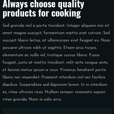
Always choose quality
products for cooking
Sed gravida nisl a porta tincidunt. Integer aliquam nisi sit
amet magna suscipit, fermentum mattis erat rutrum. Sed
suscipit libero lectus, at ullamcorper erat feugiat eu. Nam
posuere ultrices nibh ut sagittis. Etiam arcu turpis,
elementum ac nulla vel, tristique cursus libero. Fusce
feugiat, justo at mattis tincidunt, velit ante congue ante,
et lacinia metus ipsum a risus. Vivamus hendrerit porta
libero nec imperdiet. Praesent interdum nisl nec facilisis
dapibus. Suspendisse sed dignissim lorem. In in interdum
ex, vitae ultricies risus. Nullam semper venenatis sapien
vitae gravida. Nam in odio arcu.