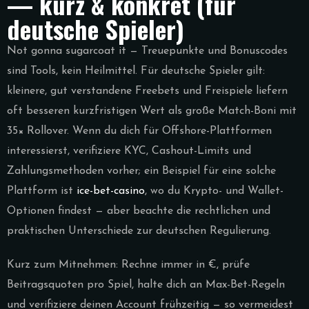
— kurz & konkret (für
deutsche Spieler)
Not gonna sugarcoat it — Treuepunkte und Bonuscodes
sind Tools, kein Heilmittel. Für deutsche Spieler gilt:
kleinere, gut verstandene Freebets und Freispiele liefern
oft besseren kurzfristigen Wert als große Match-Boni mit
35× Rollover. Wenn du dich für Offshore-Plattformen
interessierst, verifiziere KYC, Cashout-Limits und
Zahlungsmethoden vorher; ein Beispiel für eine solche
Plattform ist
ice-bet-casino
, wo du Krypto- und Wallet-
Optionen findest — aber beachte die rechtlichen und
praktischen Unterschiede zur deutschen Regulierung.
Kurz zum Mitnehmen: Rechne immer in €, prüfe
Beitragsquoten pro Spiel, halte dich an Max-Bet-Regeln
und verifiziere deinen Account frühzeitig — so vermeidest