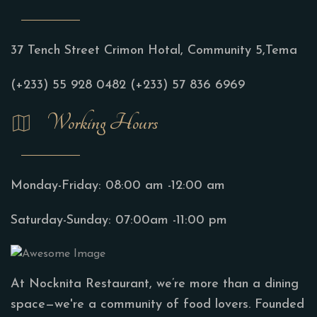
37 Tench Street Crimon Hotal, Community 5,Tema
(+233) 55 928 0482
(+233) 57 836 6969
Working Hours
Monday-Friday:
08:00 am -12:00 am
Saturday-Sunday:
07:00am -11:00 pm
At Nocknita Restaurant, we’re more than a dining
space—we're a community of food lovers. Founded