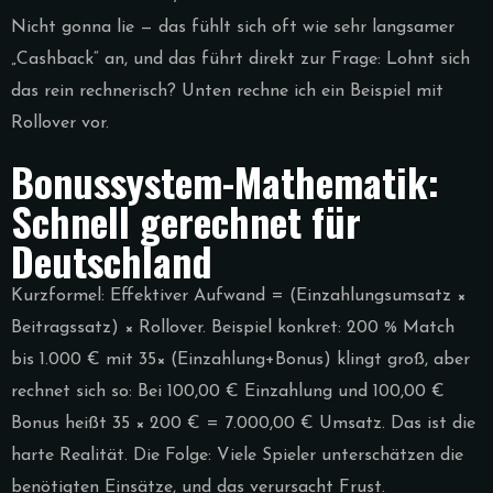
Nicht gonna lie — das fühlt sich oft wie sehr langsamer
„Cashback“ an, und das führt direkt zur Frage: Lohnt sich
das rein rechnerisch? Unten rechne ich ein Beispiel mit
Rollover vor.
Bonussystem-Mathematik:
Schnell gerechnet für
Deutschland
Kurzformel: Effektiver Aufwand = (Einzahlungsumsatz ×
Beitragssatz) × Rollover. Beispiel konkret: 200 % Match
bis 1.000 € mit 35× (Einzahlung+Bonus) klingt groß, aber
rechnet sich so: Bei 100,00 € Einzahlung und 100,00 €
Bonus heißt 35 × 200 € = 7.000,00 € Umsatz. Das ist die
harte Realität. Die Folge: Viele Spieler unterschätzen die
benötigten Einsätze, und das verursacht Frust.