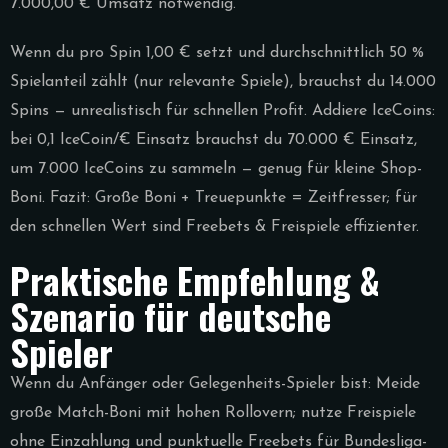
7.000,00 € Umsatz notwendig.
Wenn du pro Spin 1,00 € setzt und durchschnittlich 50 %
Spielanteil zählt (nur relevante Spiele), brauchst du 14.000
Spins — unrealistisch für schnellen Profit. Addiere IceCoins:
bei 0,1 IceCoin/€ Einsatz brauchst du 70.000 € Einsatz,
um 7.000 IceCoins zu sammeln — genug für kleine Shop-
Boni. Fazit: Große Boni + Treuepunkte = Zeitfresser; für
den schnellen Wert sind Freebets & Freispiele effizienter.
Praktische Empfehlung &
Szenario für deutsche
Spieler
Wenn du Anfänger oder Gelegenheits-Spieler bist: Meide
große Match-Boni mit hohen Rollovern; nutze Freispiele
ohne Einzahlung und punktuelle Freebets für Bundesliga-