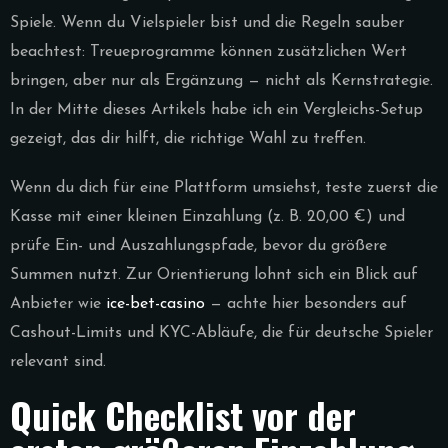
Spiele. Wenn du Vielspieler bist und die Regeln sauber
beachtest: Treueprogramme können zusätzlichen Wert
bringen, aber nur als Ergänzung — nicht als Kernstrategie.
In der Mitte dieses Artikels habe ich ein Vergleichs-Setup
gezeigt, das dir hilft, die richtige Wahl zu treffen.
Wenn du dich für eine Plattform umsiehst, teste zuerst die
Kasse mit einer kleinen Einzahlung (z. B. 20,00 €) und
prüfe Ein- und Auszahlungspfade, bevor du größere
Summen nutzt. Zur Orientierung lohnt sich ein Blick auf
Anbieter wie
ice-bet-casino
— achte hier besonders auf
Cashout-Limits und KYC-Abläufe, die für deutsche Spieler
relevant sind.
Quick Checklist vor der