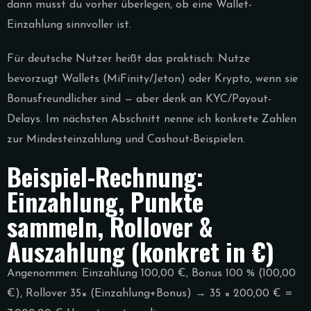
dann musst du vorher überlegen, ob eine Wallet-
Einzahlung sinnvoller ist.
Für deutsche Nutzer heißt das praktisch: Nutze
bevorzugt Wallets (MiFinity/Jeton) oder Krypto, wenn sie
Bonusfreundlicher sind — aber denk an KYC/Payout-
Delays. Im nächsten Abschnitt nenne ich konkrete Zahlen
zur Mindesteinzahlung und Cashout-Beispielen.
Beispiel-Rechnung:
Einzahlung, Punkte
sammeln, Rollover &
Auszahlung (konkret in €)
Angenommen: Einzahlung 100,00 €, Bonus 100 % (100,00
€), Rollover 35× (Einzahlung+Bonus) → 35 × 200,00 € =