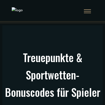
Treuepunkte &
Sportwetten-
Bonuscodes für Spieler