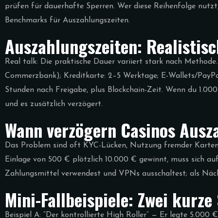
prüfen für dauerhafte Sperren. Wer diese Reihenfolge nutzt
Benchmarks für Auszahlungszeiten.
Auszahlungszeiten: Realistis
Real talk: Die praktische Dauer variiert stark nach Metho
Commerzbank); Kreditkarte: 2–5 Werktage; E-Wallets/PayPal 
Stunden nach Freigabe, plus Blockchain-Zeit. Wenn du 1.000 
und es zusätzlich verzögert.
Wann verzögern Casinos Ausza
Das Problem sind oft KYC-Lücken, Nutzung fremder Karten, 
Einlage von 500 € plötzlich 10.000 € gewinnt, muss sich a
Zahlungsmittel verwendest und VPNs ausschaltest; als Nächst
Mini-Fallbeispiele: Zwei kurz
Beispiel A: “Der kontrollierte High Roller” — Er legte 5.00