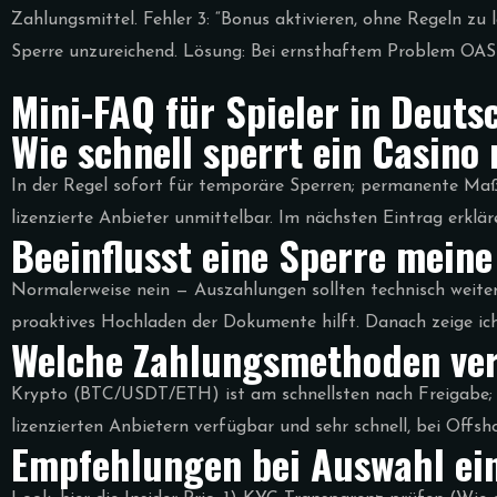
Zahlungsmittel. Fehler 3: “Bonus aktivieren, ohne Regeln z
Sperre unzureichend. Lösung: Bei ernsthaftem Problem OASIS
Mini-FAQ für Spieler in Deuts
Wie schnell sperrt ein Casino
In der Regel sofort für temporäre Sperren; permanente Maß
lizenzierte Anbieter unmittelbar. Im nächsten Eintrag erkläre
Beeinflusst eine Sperre mein
Normalerweise nein — Auszahlungen sollten technisch weiter
proaktives Hochladen der Dokumente hilft. Danach zeige ich 
Welche Zahlungsmethoden ver
Krypto (BTC/USDT/ETH) ist am schnellsten nach Freigabe; Mi
lizenzierten Anbietern verfügbar und sehr schnell, bei Off
Empfehlungen bei Auswahl ein