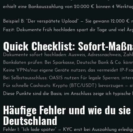
erhielt eine Bankauszahlung von 20.000 € binnen 4 Werktage
Beispiel B: “Der verspätete Upload” — Sie gewann 12.000 € 
Fazit: Dokumente früh hochladen spart dir Tage und viel Ärge
Quick Checklist: Sofort-Maßn
Dokumente sofort hochladen: Ausweis, Adressnachweis, Zahlu
Bankdaten prüfen: Bei Sparkasse, Deutsche Bank & Co. könn
Keine VPNs/nur eigene Geräte nutzen; das vermeidet IP-Fr
Bei Selbstausschluss: OASIS nutzen für legale Sperren; inte
Für schnelle Cashouts: Krypto (BTC/USDT) bevorzugen — of
Diese Punkte sind die Basis; im Anschluss zeige ich typische
Häufige Fehler und wie du si
Deutschland
Fehler 1: “Ich lade später” — KYC erst bei Auszahlung erled