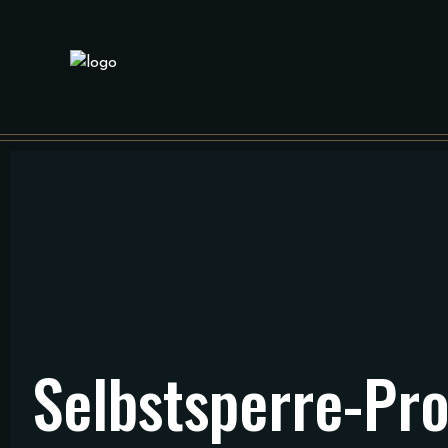
Selbstsperre-Pr