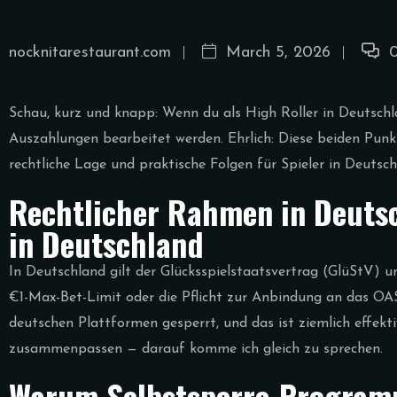
nocknitarestaurant.com
March 5, 2026
0
Schau, kurz und knapp: Wenn du als High Roller in Deutschl
Auszahlungen bearbeitet werden. Ehrlich: Diese beiden Punkt
rechtliche Lage und praktische Folgen für Spieler in Deutsch
Rechtlicher Rahmen in Deutsc
in Deutschland
In Deutschland gilt der Glücksspielstaatsvertrag (GlüStV)
€1-Max-Bet-Limit oder die Pflicht zur Anbindung an das OAS
deutschen Plattformen gesperrt, und das ist ziemlich effek
zusammenpassen — darauf komme ich gleich zu sprechen.
Warum Selbstsperre-Programm