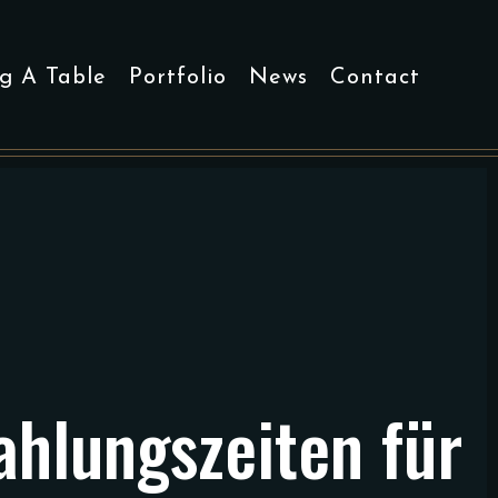
g A Table
Portfolio
News
Contact
hlungszeiten für