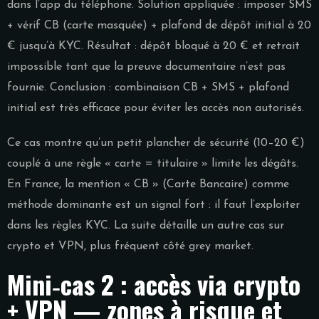
dans l’app du téléphone. Solution appliquée : imposer SMS
+ vérif CB (carte masquée) + plafond de dépôt initial à 20
€ jusqu’à KYC. Résultat : dépôt bloqué à 20 € et retrait
impossible tant que la preuve documentaire n’est pas
fournie. Conclusion : combinaison CB + SMS + plafond
initial est très efficace pour éviter les accès non autorisés.
Ce cas montre qu’un petit plancher de sécurité (10–20 €)
couplé à une règle « carte = titulaire » limite les dégâts.
En France, la mention « CB » (Carte Bancaire) comme
méthode dominante est un signal fort : il faut l’exploiter
dans les règles KYC. La suite détaille un autre cas sur
crypto et VPN, plus fréquent côté grey market.
Mini‑cas 2 : accès via crypto
+ VPN — zones à risque et