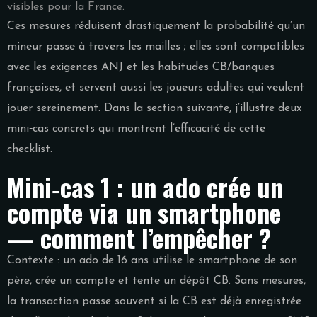
visibles pour la France.
Ces mesures réduisent drastiquement la probabilité qu’un
mineur passe à travers les mailles ; elles sont compatibles
avec les exigences ANJ et les habitudes CB/banques
françaises, et servent aussi les joueurs adultes qui veulent
jouer sereinement. Dans la section suivante, j’illustre deux
mini‑cas concrets qui montrent l’efficacité de cette
checklist.
Mini‑cas 1 : un ado crée un
compte via un smartphone
— comment l’empêcher ?
Contexte : un ado de 16 ans utilise le smartphone de son
père, crée un compte et tente un dépôt CB. Sans mesures,
la transaction passe souvent si la CB est déjà enregistrée