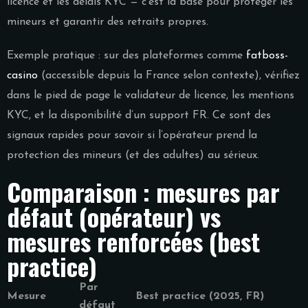
licence et les délais KYC — c’est la base pour protéger les
mineurs et garantir des retraits propres.
Exemple pratique : sur des plateformes comme
fatboss-
casino
(accessible depuis la France selon contexte), vérifiez
dans le pied de page le validateur de licence, les mentions
KYC, et la disponibilité d’un support FR. Ce sont des
signaux rapides pour savoir si l’opérateur prend la
protection des mineurs (et des adultes) au sérieux.
Comparaison : mesures par
défaut (opérateur) vs
mesures renforcées (best
practice)
Par
Mesure
Best practice (2025, FR)
défaut