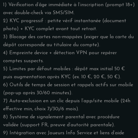
1) Vérification d’âge immédiate à l’inscription (prompt 18+)
avec double-check via SMS/SIM.
2) KYC progressif : petite vérif instantanée (document
photo) + KYC complet avant tout retrait.
3) Blocage des cartes non‑mappées (exiger que la carte du
dépôt corresponde au titulaire du compte).
4) Empreinte device + détection VPN pour repérer
comptes suspects.
5) Limites par défaut mobiles : dépôt max initial 50 €
puis augmentation après KYC (ex. 10 €, 20 €, 50 €).
6) Outils de temps de session et rappels actifs sur mobile
(pop‑up après 30/60 minutes).
7) Auto‑exclusion en un clic depuis l’app/site mobile (24h
effective min, choix 7j/30j/6 mois).
8) Système de signalement parental avec procédure
validée (support FR, preuve d’autorité parentale).
9) Intégration avec Joueurs Info Service et liens d’aide