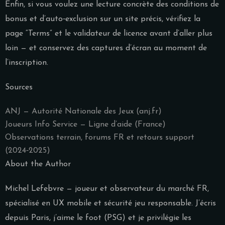
Enfin, si vous voulez une lecture concrète des conditions de
bonus et d’auto‑exclusion sur un site précis, vérifiez la
page “Terms” et le validateur de licence avant d’aller plus
loin — et conservez des captures d’écran au moment de
l’inscription.
Sources
ANJ — Autorité Nationale des Jeux (anj.fr)
Joueurs Info Service — Ligne d’aide (France)
Observations terrain, forums FR et retours support
(2024‑2025)
About the Author
Michel Lefebvre — joueur et observateur du marché FR,
spécialisé en UX mobile et sécurité jeu responsable. J’écris
depuis Paris, j’aime le foot (PSG) et je privilégie les