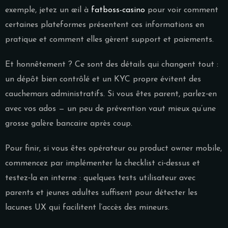
exemple, jetez un œil à
fatboss-casino
pour voir comment
certaines plateformes présentent ces informations en
pratique et comment elles gèrent support et paiements.
Et honnêtement ? Ce sont des détails qui changent tout :
un dépôt bien contrôlé et un KYC propre évitent des
cauchemars administratifs. Si vous êtes parent, parlez‑en
avec vos ados — un peu de prévention vaut mieux qu’une
grosse galère bancaire après coup.
Pour finir, si vous êtes opérateur ou product owner mobile,
commencez par implémenter la checklist ci‑dessus et
testez‑la en interne : quelques tests utilisateur avec
parents et jeunes adultes suffisent pour détecter les
lacunes UX qui facilitent l’accès des mineurs.