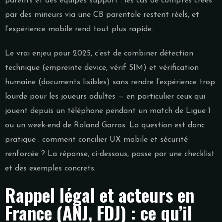
parents et des équipes support : les cas de comptes créés
par des mineurs via une CB parentale restent réels, et
l’expérience mobile rend tout plus rapide.
Le vrai enjeu pour 2025, c’est de combiner détection
technique (empreinte device, vérif SIM) et vérification
humaine (documents lisibles) sans rendre l’expérience trop
lourde pour les joueurs adultes — en particulier ceux qui
jouent depuis un téléphone pendant un match de Ligue 1
ou un week‑end de Roland Garros. La question est donc
pratique : comment concilier UX mobile et sécurité
renforcée ? La réponse, ci‑dessous, passe par une checklist
et des exemples concrets.
Rappel légal et acteurs en
France (ANJ, FDJ) : ce qu’il