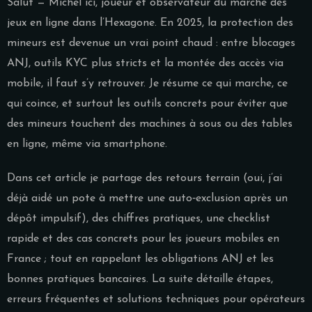
Salut — Michel ici, joueur et observateur du marché des
jeux en ligne dans l’Hexagone. En 2025, la protection des
mineurs est devenue un vrai point chaud : entre blocages
ANJ, outils KYC plus stricts et la montée des accès via
mobile, il faut s’y retrouver. Je résume ce qui marche, ce
qui coince, et surtout les outils concrets pour éviter que
des mineurs touchent des machines à sous ou des tables
en ligne, même via smartphone.
Dans cet article je partage des retours terrain (oui, j’ai
déjà aidé un pote à mettre une auto‑exclusion après un
dépôt impulsif), des chiffres pratiques, une checklist
rapide et des cas concrets pour les joueurs mobiles en
France ; tout en rappelant les obligations ANJ et les
bonnes pratiques bancaires. La suite détaille étapes,
erreurs fréquentes et solutions techniques pour opérateurs