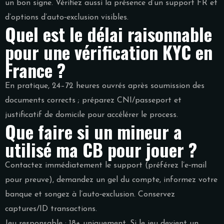
un bon signe. Vérifiez aussi la présence d’un support FR et
d’options d’auto‑exclusion visibles.
Quel est le délai raisonnable
pour une vérification KYC en
France ?
En pratique, 24–72 heures ouvrés après soumission des
documents corrects ; préparez CNI/passeport et
justificatif de domicile pour accélérer le process.
Que faire si un mineur a
utilisé ma CB pour jouer ?
Contactez immédiatement le support (préférez l’e‑mail
pour preuve), demandez un gel du compte, informez votre
banque et songez à l’auto‑exclusion. Conservez
captures/ID transactions.
Jeu responsable : 18+ uniquement. Si le jeu devient un