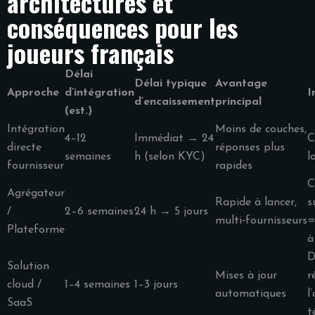
architectures et
conséquences pour les
joueurs français
Délai
Délai typique
Avantage
Approche
d’intégration
I
d’encaissement
principal
(est.)
Intégration
Moins de couches,
4–12
Immédiat → 24
C
directe
réponses plus
semaines
h (selon KYC)
l
fournisseur
rapides
C
Agrégateur
Rapide à lancer,
s
/
2–6 semaines
24 h → 5 jours
multi‑fournisseurs
=
Plateforme
à
D
Solution
Mises à jour
r
cloud /
1–4 semaines
1–3 jours
automatiques
l
SaaS
t