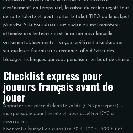
d’événement” en temps réel, la caisse du casino reçoit tout
de suite l’alerte et peut traiter le ticket TITO ou le jackpot
plus vite. Si le fournisseur est ancien ou mal maintenu,
attendez des lenteurs : c’est la raison pour laquelle
certains établissements français préfèrent standardiser
sur quelques fournisseurs reconnus, afin d’éviter des
blocages techniques qui vous pénalisent en bout de chaîne.
Checklist express pour
joueurs français avant de
jouer
Apportez une pièce d’identité valide (CNI/passeport) —
indispensable pour l’entrée et pour accélérer KYC si
nécessaire ;
Fixez votre budget en euros (ex. 50 €, 100 €, 500 €) et