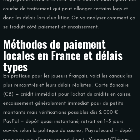
l’agrégateur accélère la mise sur le marché mais ajoute une
couche de traitement qui peut allonger certains logs et
donc les délais lors d’un litige. On va analyser comment ça
se traduit côté paiement et encaissement.
Méthodes de paiement
locales en France et délais
types
En pratique pour les joueurs français, voici les canaux les
plus rencontrés et leurs délais réalistes : Carte Bancaire
(CB) — crédit immédiat pour l’achat de crédits en caisse,
encaissement généralement immédiat pour de petits
montants mais vérifications possibles dès 2 000 € ;
PayPal — dépôt quasi instantané, retrait en 1–3 jours
ouvrés selon la politique du casino ; Paysafecard — dépôt
anonyme, pas d’encaissement direct ; Virement/Chèque