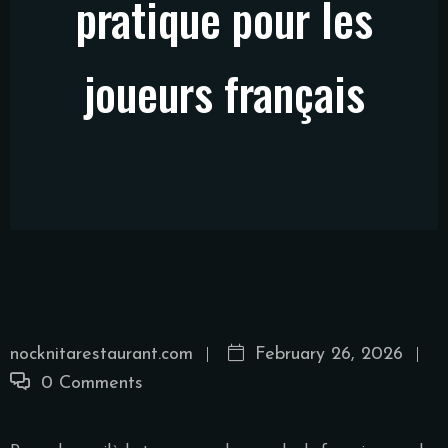
pratique pour les
joueurs français
nocknitarestaurant.com
February 26, 2026
0 Comments