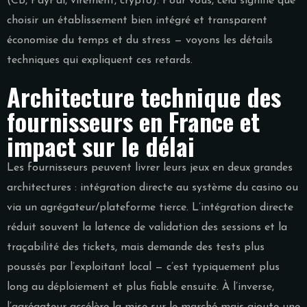
(CB, PayPal, virement, crypto). Pour vous, cela signifie que
choisir un établissement bien intégré et transparent
économise du temps et du stress — voyons les détails
techniques qui expliquent ces retards.
Architecture technique des
fournisseurs en France et
impact sur le délai
Les fournisseurs peuvent livrer leurs jeux en deux grandes
architectures : intégration directe au système du casino ou
via un agrégateur/plateforme tierce. L’intégration directe
réduit souvent la latence de validation des sessions et la
traçabilité des tickets, mais demande des tests plus
poussés par l’exploitant local — c’est typiquement plus
long au déploiement et plus fiable ensuite. À l’inverse,