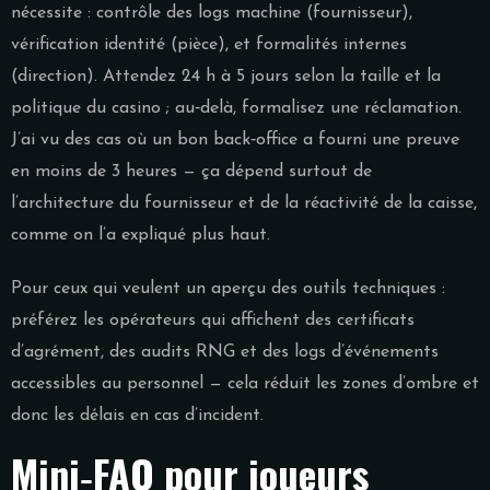
nécessite : contrôle des logs machine (fournisseur),
vérification identité (pièce), et formalités internes
(direction). Attendez 24 h à 5 jours selon la taille et la
politique du casino ; au‑delà, formalisez une réclamation.
J’ai vu des cas où un bon back‑office a fourni une preuve
en moins de 3 heures — ça dépend surtout de
l’architecture du fournisseur et de la réactivité de la caisse,
comme on l’a expliqué plus haut.
Pour ceux qui veulent un aperçu des outils techniques :
préférez les opérateurs qui affichent des certificats
d’agrément, des audits RNG et des logs d’événements
accessibles au personnel — cela réduit les zones d’ombre et
donc les délais en cas d’incident.
Mini‑FAQ pour joueurs