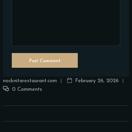
Post Comment
nocknitarestaurant.com
February 26, 2026
0 Comments