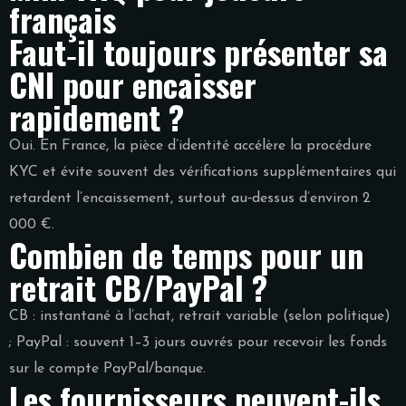
français
Faut‑il toujours présenter sa
CNI pour encaisser
rapidement ?
Oui. En France, la pièce d’identité accélère la procédure
KYC et évite souvent des vérifications supplémentaires qui
retardent l’encaissement, surtout au‑dessus d’environ 2
000 €.
Combien de temps pour un
retrait CB/PayPal ?
CB : instantané à l’achat, retrait variable (selon politique)
; PayPal : souvent 1–3 jours ouvrés pour recevoir les fonds
sur le compte PayPal/banque.
Les fournisseurs peuvent-ils