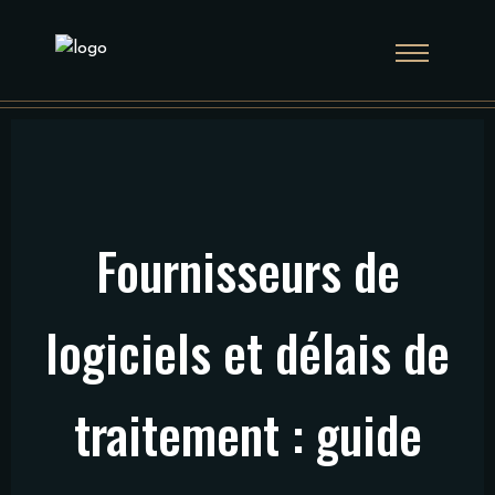
Fournisseurs de
logiciels et délais de
traitement : guide