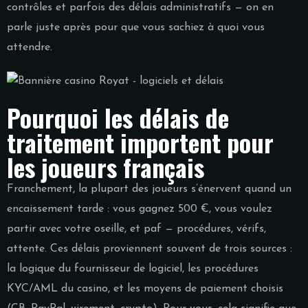
contrôles et parfois des délais administratifs — on en
parle juste après pour que vous sachiez à quoi vous
attendre.
Pourquoi les délais de
traitement importent pour
les joueurs français
Franchement, la plupart des joueurs s’énervent quand un
encaissement tarde : vous gagnez 500 €, vous voulez
partir avec votre oseille, et paf — procédures, vérifs,
attente. Ces délais proviennent souvent de trois sources :
la logique du fournisseur de logiciel, les procédures
KYC/AML du casino, et les moyens de paiement choisis