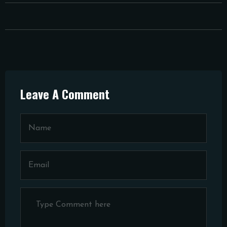
Leave A Comment