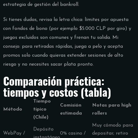
estrategia de gestión del bankroll.
Si tienes dudas, revisa la letra chica: límites por apuesta
con fondos de bono (por ejemplo $5.000 CLP por giro) y
juegos excluidos son comunes y frenan tu salida. Mi
consejo: para retiradas rápidas, juega a pelo y acepta
promos solo cuando quieras extender sesiones de alto
riesgo y no necesites sacar plata pronto.
Comparación práctica:
tiempos y costos (tabla)
Tiempo
Comisión
Notas para high
Método
típico
estimada
rollers
(Chile)
Muy cómodo para
Depósito
WebPay /
0% casino /
depositar; retiro
instantáneo