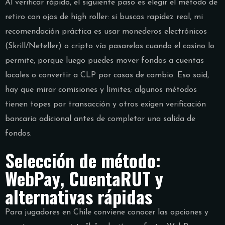
Al verificar rápido, el siguiente paso es elegir el método de
retiro con ojos de high roller: si buscas rapidez real, mi
recomendación práctica es usar monederos electrónicos
(Skrill/Neteller) o cripto vía pasarelas cuando el casino lo
permite, porque luego puedes mover fondos a cuentas
locales o convertir a CLP por casas de cambio. Eso said,
hay que mirar comisiones y límites; algunos métodos
tienen topes por transacción y otros exigen verificación
bancaria adicional antes de completar una salida de
fondos.
Selección de método:
WebPay, CuentaRUT y
alternativas rápidas
Para jugadores en Chile conviene conocer las opciones y