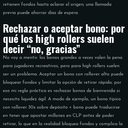
retienen fondos hasta aclarar el origen; una llamada
previa puede ahorrar días de espera.
Rechazar o aceptar bono: por
qué los high rollers suelen
decir “no, gracias”
No voy a mentir: los bonos grandes a veces valen la pena
para jugadores recreativos, pero para high rollers suelen
ser un problema. Aceptar un bono con rollover alto puede
bloquear fondos y limitar la opción de retirar rápido; por
eso mi regla práctica es rechazar bonos de bienvenida si
necesito liquidez ágil. A modo de ejemplo, un bono típico
con rollover 30x sobre depósito + bono puede traducirse
en tener que apostar millones en CLP antes de poder
retirar, lo que en la realidad bloquea fondos y complica la