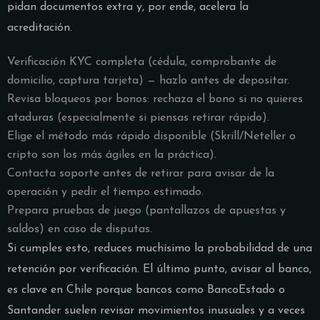
pidan documentos extra y, por ende, acelera la
acreditación.
Verificación KYC completa (cédula, comprobante de
domicilio, captura tarjeta) — hazlo antes de depositar.
Revisa bloqueos por bonos: rechaza el bono si no quieres
ataduras (especialmente si piensas retirar rápido).
Elige el método más rápido disponible (Skrill/Neteller o
cripto son los más ágiles en la práctica).
Contacta soporte antes de retirar para avisar de la
operación y pedir el tiempo estimado.
Prepara pruebas de juego (pantallazos de apuestas y
saldos) en caso de disputas.
Si cumples esto, reduces muchísimo la probabilidad de una
retención por verificación. El último punto, avisar al banco,
es clave en Chile porque bancos como BancoEstado o
Santander suelen revisar movimientos inusuales y a veces