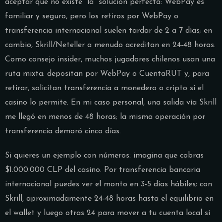
aceptar que no existe “la” solución perfecta: WebPay es
familiar y seguro, pero los retiros por WebPay o
transferencia internacional suelen tardar de 2 a 7 días; en
cambio, Skrill/Neteller a menudo acreditan en 24-48 horas.
Como consejo insider, muchos jugadores chilenos usan una
ruta mixta: depositan por WebPay o CuentaRUT y, para
retirar, solicitan transferencia a monedero o cripto si el
casino lo permite. En mi caso personal, una salida vía Skrill
me llegó en menos de 48 horas; la misma operación por
transferencia demoró cinco días.
Si quieres un ejemplo con números: imagina que cobras
$1.000.000 CLP del casino. Por transferencia bancaria
internacional puedes ver el monto en 3-5 días hábiles; con
Skrill, aproximadamente 24-48 horas hasta el equilibrio en
el wallet y luego otras 24 para mover a tu cuenta local si