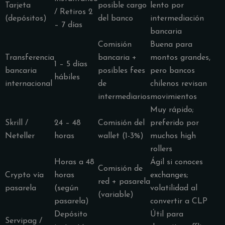
Tarjeta
posible cargo
lento por
/ Retiros 2
(depósitos)
del banco
intermediación
– 7 días
bancaria
Comisión
Buena para
Transferencia
bancaria +
montos grandes,
1 – 5 días
bancaria
posibles fees
pero bancos
hábiles
internacional
de
chilenos revisan
intermediarios
movimientos
Muy rápido;
Skrill /
24 – 48
Comisión del
preferido por
Neteller
horas
wallet (1-3%)
muchos high
rollers
Horas a 48
Ágil si conoces
Comisión de
Crypto vía
horas
exchanges;
red + pasarela
pasarela
(según
volatilidad al
(variable)
pasarela)
convertir a CLP
Depósito
Útil para
Servipag /