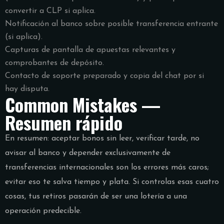
convertir a CLP si aplica.
Notificación al banco sobre posible transferencia entrante
(si aplica).
Capturas de pantalla de apuestas relevantes y
comprobantes de depósito.
Contacto de soporte preparado y copia del chat por si
hay disputa.
Common Mistakes —
Resumen rápido
En resumen: aceptar bonos sin leer, verificar tarde, no
avisar al banco y depender exclusivamente de
transferencias internacionales son los errores más caros;
evitar eso te salva tiempo y plata. Si controlas esas cuatro
cosas, tus retiros pasarán de ser una lotería a una
operación predecible.