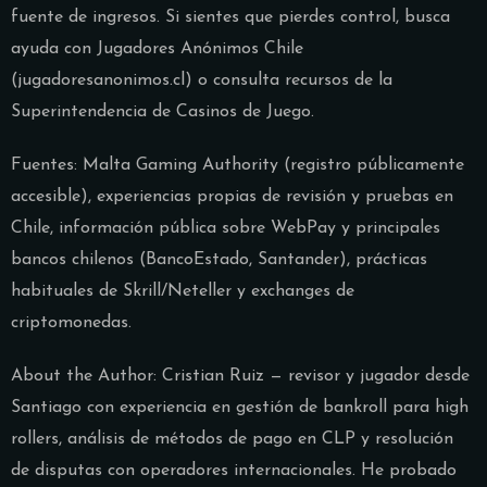
fuente de ingresos. Si sientes que pierdes control, busca
ayuda con Jugadores Anónimos Chile
(jugadoresanonimos.cl) o consulta recursos de la
Superintendencia de Casinos de Juego.
Fuentes: Malta Gaming Authority (registro públicamente
accesible), experiencias propias de revisión y pruebas en
Chile, información pública sobre WebPay y principales
bancos chilenos (BancoEstado, Santander), prácticas
habituales de Skrill/Neteller y exchanges de
criptomonedas.
About the Author: Cristian Ruiz — revisor y jugador desde
Santiago con experiencia en gestión de bankroll para high
rollers, análisis de métodos de pago en CLP y resolución
de disputas con operadores internacionales. He probado