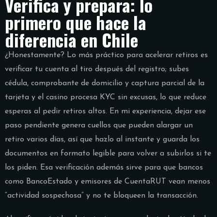
Verifica y prepara: lo
primero que hace la
diferencia en Chile
¿Honestamente? Lo más práctico para acelerar retiros es
verificar tu cuenta al tiro después del registro; subes
cédula, comprobante de domicilio y captura parcial de la
tarjeta y el casino procesa KYC sin excusas, lo que reduce
esperas al pedir retiros altos. En mi experiencia, dejar ese
paso pendiente genera cuellos que pueden alargar un
retiro varios días, así que hazlo al instante y guarda los
documentos en formato legible para volver a subirlos si te
los piden. Esa verificación además sirve para que bancos
como BancoEstado y emisores de CuentaRUT vean menos
“actividad sospechosa” y no te bloqueen la transacción.