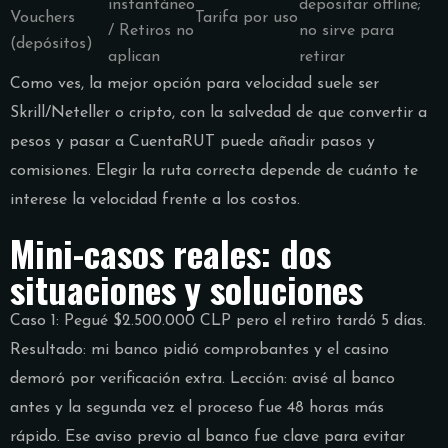
instantáneo
depositar offline;
Vouchers
Tarifa por uso
/ Retiros no
no sirve para
(depósitos)
aplican
retirar
Como ves, la mejor opción para velocidad suele ser
Skrill/Neteller o cripto, con la salvedad de que convertir a
pesos y pasar a CuentaRUT puede añadir pasos y
comisiones. Elegir la ruta correcta depende de cuánto te
interese la velocidad frente a los costos.
Mini-casos reales: dos
situaciones y soluciones
Caso 1: Pegué $2.500.000 CLP pero el retiro tardó 5 días.
Resultado: mi banco pidió comprobantes y el casino
demoró por verificación extra. Lección: avisé al banco
antes y la segunda vez el proceso fue 48 horas más
rápido. Ese aviso previo al banco fue clave para evitar