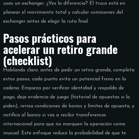
usas un exchanger. ¿Ves la diferencia? El truco está en
planear el movimiento total y calcular comisiones del
exchanger antes de elegir la ruta final.
Pasos prácticos para
acelerar un retiro grande
(checklist)
Hablando claro: antes de pedir un retiro grande, completa
estos pasos; cada punto evita un potencial freno en la
cadena. Empieza por verificar identidad y respaldo de
pago, deja evidencia de juego (historial de apuestas si lo
piden), revisa condiciones de bonos y límites de apuesta, y
notifica al banco si vas a recibir transferencia
internacional para que no marquen la operación como
inusual. Este enfoque reduce la probabilidad de que te