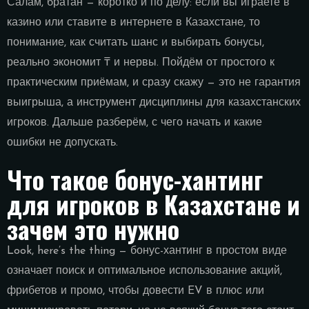
Салам, братан — коротко и по делу: если вы играете в
казино или ставите в интернете в Казахстане, то
понимание, как считать шанс и выбирать бонусы,
реально экономит ₸ и нервы. Пойдём от простого к
практическим приёмам, и сразу скажу — это не гарантия
выигрыша, а инструмент дисциплины для казахстанских
игроков. Дальше разберём, с чего начать и какие
ошибки не допускать.
Что такое бонус-хантинг
для игроков в Казахстане и
зачем это нужно
Look, here’s the thing — бонус-хантинг в простом виде
означает поиск и оптимальное использование акций,
фрибетов и промо, чтобы довести EV в плюс или