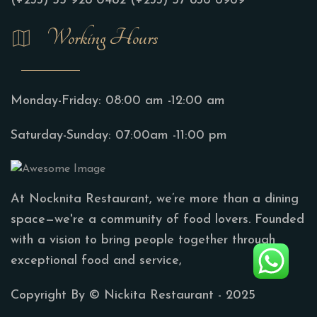
(+233) 55 928 0482
(+233) 57 836 6969
Working Hours
Monday-Friday:
08:00 am -12:00 am
Saturday-Sunday:
07:00am -11:00 pm
At Nocknita Restaurant, we’re more than a dining
space—we're a community of food lovers. Founded
with a vision to bring people together through
exceptional food and service,
Copyright By ©
Nickita Restaurant
- 2025