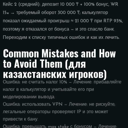
Кейс 2 (средний): депозит 10 000 ₸ + 100% бонус, WR
15× → требуемый оборот 300 000 ₸; калькулятор
показал ожидаемый проигрыш ≈ 21 000 ₸ при RTP 93%,
поэтому я отказался от бонуса — и это спасло банк.
Переходим к списку типичных ошибок и как их лечить.
Common Mistakes and How
to Avoid Them (для
казахстанских игроков)
Ошибка: не считать налог 10% — Лечение: прибавляйте
налог в калькулятор и учитывайте его при
моделировании вывода.
Ошибка: использовать VPN — Лечение: не рискуйте;
легальные операторы проверяют IP и это может
привести к бану.
Ошибка: превышать max stake с бонусом — Лечение: