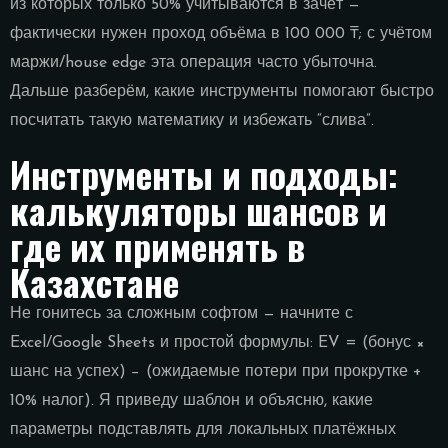
из которых только 50% учитываются в зачёт —
фактически нужен проход объёма в 100 000 ₸; с учётом
маржи/house edge эта операция часто убыточна.
Дальше разберём, какие инструменты помогают быстро
посчитать такую математику и избежать “слива”.
Инструменты и подходы:
калькуляторы шансов и
где их применять в
Казахстане
Не гонитесь за сложным софтом — начните с
Excel/Google Sheets и простой формулы: EV = (бонус ×
шанс на успех) − (ожидаемые потери при прокрутке +
10% налог). Я приведу шаблон и объясню, какие
параметры подставлять для локальных платёжных