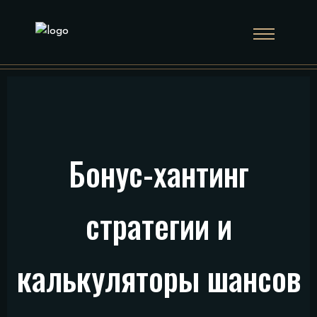
Бонус-хантинг
стратегии и
калькуляторы шансов