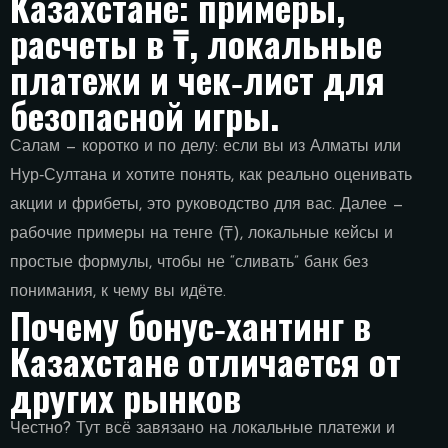
Казахстане: примеры,
расчеты в ₸, локальные
платежи и чек‑лист для
безопасной игры.
Салам — коротко и по делу: если вы из Алматы или
Нур‑Султана и хотите понять, как реально оценивать
акции и фрибеты, это руководство для вас. Далее —
рабочие примеры на тенге (₸), локальные кейсы и
простые формулы, чтобы не “сливать” банк без
понимания, к чему вы идёте.
Почему бонус‑хантинг в
Казахстане отличается от
других рынков
Честно? Тут всё завязано на локальные платежи и