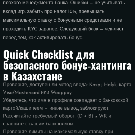
плохого менеджмента банка. Ошибки — не учитывать
вклад игр, забыть про налог 10%, превышать
максимальную ставку с бонусными средствами и не
проходить KYC заранее. Следующий блок — чек‑лист
перед тем, как активировать бонус.
Quick Checklist для
безопасного бонус‑хантинга
в Казахстане
Проверьте, доступен ли метод ввода: Kaspi, Halyk, карта
Visa/Mastercard или Wooppay.
Убедитесь, что имя в профиле совпадает с банковской
картой/кашипеем — иначе вывод заблокируют.
Рассчитайте требуемый оборот: (D + B) × WR и
сравните с вашим банкроллом.
Проверьте лимиты на максимальную ставку при