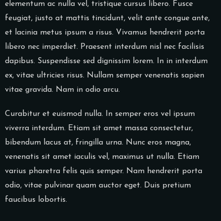
elementum ac nulla vel, tristique cursus libero. Fusce
feugiat, justo at mattis tincidunt, velit ante congue ante,
et lacinia metus ipsum a risus. Vivamus hendrerit porta
libero nec imperdiet. Praesent interdum nisl nec facilisis
dapibus. Suspendisse sed dignissim lorem. In in interdum
ex, vitae ultricies risus. Nullam semper venenatis sapien
vitae gravida. Nam in odio arcu.
Curabitur et euismod nulla. In semper eros vel ipsum
viverra interdum. Etiam sit amet massa consectetur,
bibendum lacus at, fringilla urna. Nunc eros magna,
venenatis sit amet iaculis vel, maximus ut nulla. Etiam
varius pharetra felis quis semper. Nam hendrerit porta
odio, vitae pulvinar quam auctor eget. Duis pretium
faucibus lobortis.